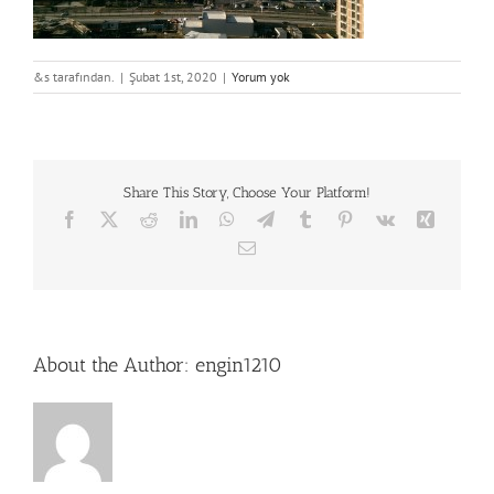
&s tarafından.
|
Şubat 1st, 2020
|
Yorum yok
Share This Story, Choose Your Platform!
Facebook
X
Reddit
LinkedIn
WhatsApp
Telegram
Tumblr
Pinterest
Vk
Xing
E-
posta
About the Author:
engin1210