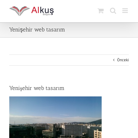
Skip
to
content
Yenişehir web tasarım
Önceki
Yenişehir web tasarım