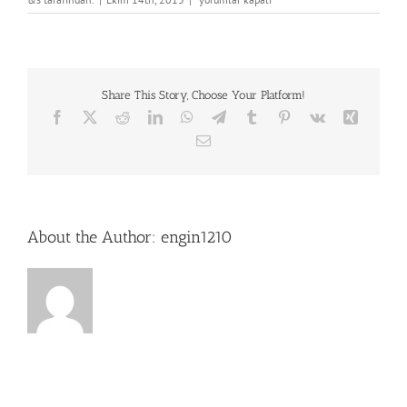
için
Share This Story, Choose Your Platform!
Facebook
X
Reddit
LinkedIn
WhatsApp
Telegram
Tumblr
Pinterest
Vk
Xing
E-
posta
About the Author:
engin1210