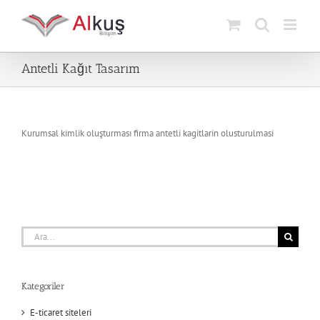
Skip
to
content
Antetli Kağıt Tasarım
Kurumsal kimlik oluşturması firma antetli kagitlarin olusturulmasi
Ara:
Kategoriler
E-ticaret siteleri