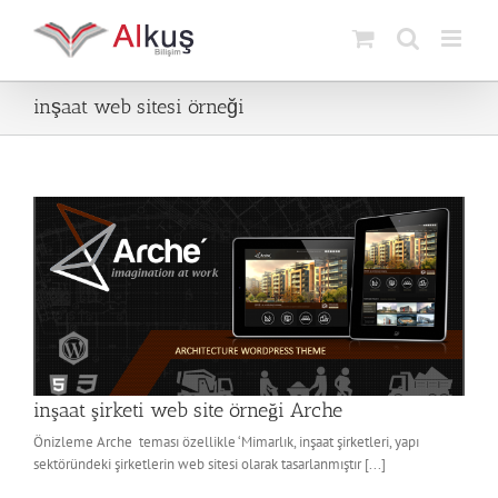
Skip
to
content
inşaat web sitesi örneği
inşaat şirketi web site örneği Arche
Önizleme Arche teması özellikle ‘Mimarlık, inşaat şirketleri, yapı
sektöründeki şirketlerin web sitesi olarak tasarlanmıştır [...]